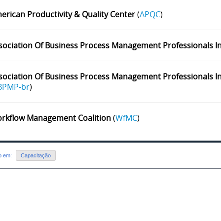
erican Productivity & Quality Center
(
APQC
)
sociation Of Business Process Management Professionals In
sociation Of Business Process Management Professionals Int
BPMP-br
)
rkflow Management Coalition
(
WfMC
)
do em:
Capacitação