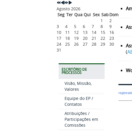
Am
Agosto 2026
Seg
Ter
Qua
Qui
Sex
Sab
Dom
1
2
3
4
5
6
7
8
9
As
10
11
12
13
14
15
16
17
18
19
20
21
22
23
24
25
26
27
28
29
30
As
31
(
A
ESCRITÓRIO DE
Wo
PROCESSOS
Visão, Missão,
Valores
registra
Equipe do EP /
Contatos
Atribuições /
Participações em
Comissões