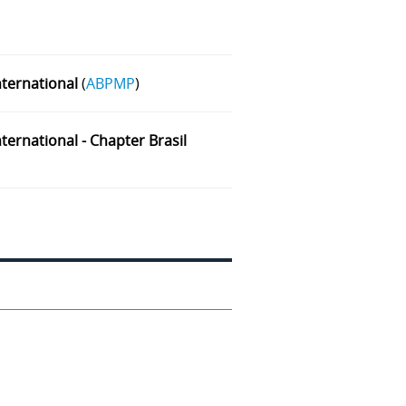
ternational
(
ABPMP
)
ernational - Chapter Brasil