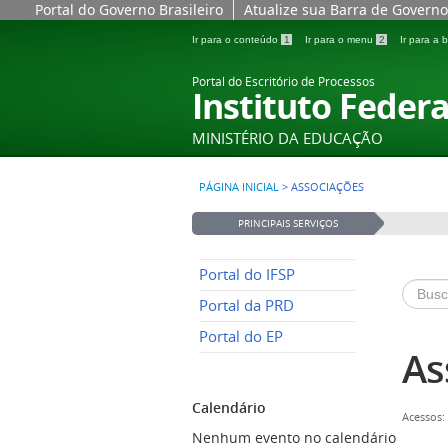
Anterior
Anterior
Ano
Mês
Portal do Governo Brasileiro
Atualize sua Barra de Governo
Ir para o conteúdo
1
Ir para o menu
2
Ir para a
Portal do Escritório de Processos
Instituto Federa
MINISTÉRIO DA EDUCAÇÃO
PÁGINA INICIAL
>
ASSOCIAÇÕES
PRINCIPAIS SERVIÇOS
Portal do IFSP
Portal da PRD
Portal do EP
As
Calendário
Acessos:
Nenhum evento no calendário