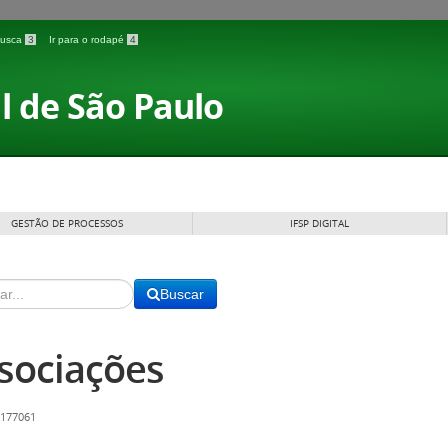
 busca
3
Ir para o rodapé
4
l de São Paulo
GESTÃO DE PROCESSOS
IFSP DIGITAL
Buscar
sociações
 177061