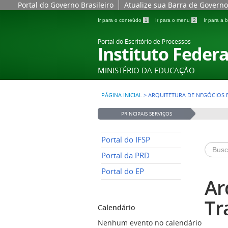
Anterior
Anterior
Ano
Mês
Portal do Governo Brasileiro
Atualize sua Barra de Governo
Ir para o conteúdo
1
Ir para o menu
2
Ir para a
Portal do Escritório de Processos
Instituto Federa
MINISTÉRIO DA EDUCAÇÃO
PÁGINA INICIAL
>
ARQUITETURA DE NEGÓCIOS 
PRINCIPAIS SERVIÇOS
Portal do IFSP
Portal da PRD
Portal do EP
Ar
Tr
Calendário
Nenhum evento no calendário