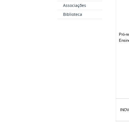
Associações
Biblioteca
Pró-re
Ensin
INO