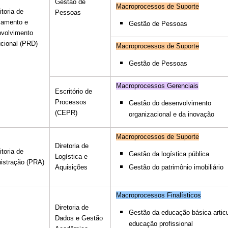
Gestão de
Macroprocessos de Suporte
itoria de
Pessoas
jamento e
Gestão de Pessoas
volvimento
ucional (PRD)
Macroprocessos de Suporte
Gestão de Pessoas
Macroprocessos Gerenciais
Escritório de
Processos
Gestão do desenvolvimento
(CEPR)
organizacional e da inovação
Macroprocessos de Suporte
Diretoria de
itoria de
Gestão da logística pública
Logística e
istração (PRA)
Gestão do patrimônio imobiliário
Aquisições
Macroprocessos Finalísticos
Diretoria de
Gestão da educação básica artic
Dados e Gestão
educação profissional