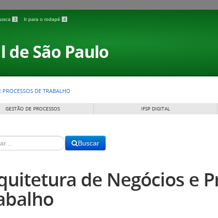
 busca
3
Ir para o rodapé
4
l de São Paulo
E PROCESSOS DE TRABALHO
GESTÃO DE PROCESSOS
IFSP DIGITAL
Buscar
quitetura de Negócios e P
abalho